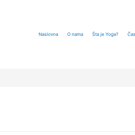
Naslovna
O nama
Šta je Yoga?
Čas